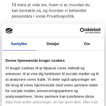
Få mere at vide om, hvem vi er, hvordan du
kan kontakte os, og hvordan vi behandler
persondata i vores Privatlivspolitik.
Angiv venligst dit samtykke-ID og -dato, når
du kontakter os angående dit samtykke.
Dit samtykke gælder for følgende domæner:
Samtykke
Detaljer
Om
ic-miljoteknik.dk
Din aktuelle tilstand: Afvis.
Denne hjemmeside bruger cookies
Ændring af dit samtykke
Vi bruger cookies til at tilpasse vores indhold og
annoncer, til at vise dig funktioner til sociale medier og til
Cookiedeklarationen er sidst opdateret d.
at analysere vores trafik. Vi deler også oplysninger om
05/02/2026 af
Cookiebot
:
din brug af vores hjemmeside med vores partnere inden
for sociale medier, annonceringspartnere og
Nødvendig (3)
analysepartnere. Vores partnere kan kombinere disse
Nødvendige cookies hjælper med at gøre
data med andre oplysninger, du har givet dem, eller som