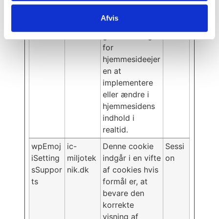
hjemmesidens
WordPress-
Afvis
tema. Cookien
gør det muligt
for
hjemmesideejer
en at
implementere
eller ændre i
hjemmesidens
indhold i
realtid.
wpEmoj
ic-
Denne cookie
Sessi
iSetting
miljotek
indgår i en vifte
on
sSuppor
nik.dk
af cookies hvis
ts
formål er, at
bevare den
korrekte
visning af