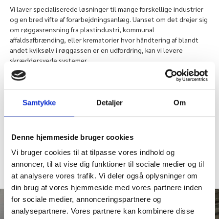
Vi laver specialiserede løsninger til mange forskellige industrier
og en bred vifte af forarbejdningsanlæg. Uanset om det drejer sig
om røggasrensning fra plastindustri, kommunal
affaldsafbrænding, eller krematorier hvor håndtering af blandt
andet kviksølv i røggassen er en udfordring, kan vi levere
skræddersyede systemer.
Vi tilbyder også løsninger til fødevareindustrien, herunder
sukker- og foderproduktion – til både støvfjernelse og rensning
af røggasser. Vores filtre er designet til at sikre høj
Samtykke
Detaljer
Om
driftssikkerhed og overholdelse af gældende miljøkrav.
Denne hjemmeside bruger cookies
Vores produkter
Vi bruger cookies til at tilpasse vores indhold og
annoncer, til at vise dig funktioner til sociale medier og til
at analysere vores trafik. Vi deler også oplysninger om
din brug af vores hjemmeside med vores partnere inden
for sociale medier, annonceringspartnere og
analysepartnere. Vores partnere kan kombinere disse