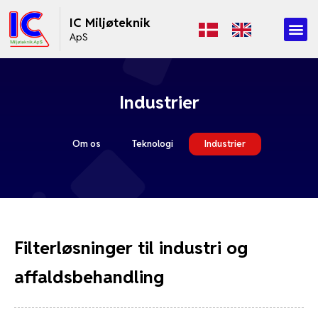
IC Miljøteknik
ApS
Industrier
Om os
Teknologi
Industrier
Filterløsninger til industri og
affaldsbehandling