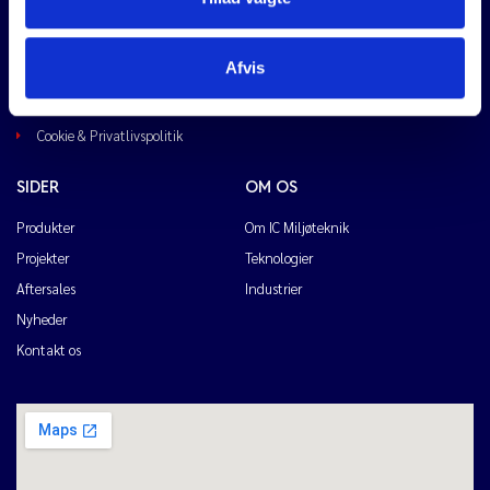
IC MILJØTEKNIK
Tlf: 40 46 45 18
Afvis
Tlf: 40 21 78 02
Skibbækparken 6, Slagelse
Cookie & Privatlivspolitik
SIDER
OM OS
Produkter
Om IC Miljøteknik
Projekter
Teknologier
Aftersales
Industrier
Nyheder
Kontakt os